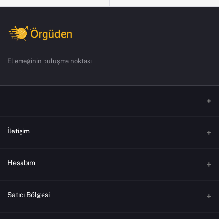
El emeğinin buluşma noktası
İletişim
Adres
Hesabım
Yeniyol Mahallesi Gazi Caddesi Merkez / ÇORUM
Oturum aç
Telefon
Satıcı Bölgesi
+90 364 606 0234
Sipariş Geçmişi