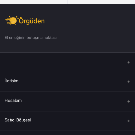
El emeğinin buluşma noktası
İletişim
Adres
Hesabım
Yeniyol Mahallesi Gazi Caddesi Merkez / ÇORUM
Oturum aç
Telefon
Satıcı Bölgesi
+90 364 606 0234
Sipariş Geçmişi