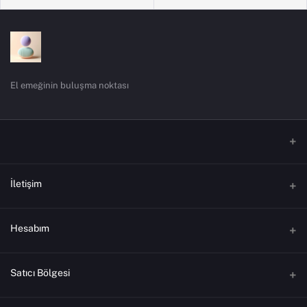
El emeğinin buluşma noktası
İletişim
Adres
Hesabım
Telefon
Oturum aç
Satıcı Bölgesi
Eposta
Sipariş Geçmişi