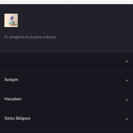
El emeğinin buluşma noktası
İletişim
Adres
Hesabım
Telefon
Oturum aç
Satıcı Bölgesi
Eposta
Sipariş Geçmişi